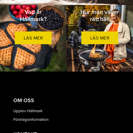
Vad är
Hur man väljer
Hällmark?
rätt häll
LÄS MER
LÄS MER
OM OSS
Upplev Hällmark
Företagsinformation