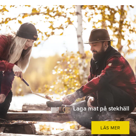
Laga mat på stekhäll
LÄS MER