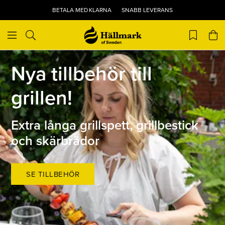
BETALA MED KLARNA
SNABB LEVERANS
Nya tillbehör till
grillen!
Extra långa grillspett, grillbestick
och skärbrädor
SE TILLBEHÖR