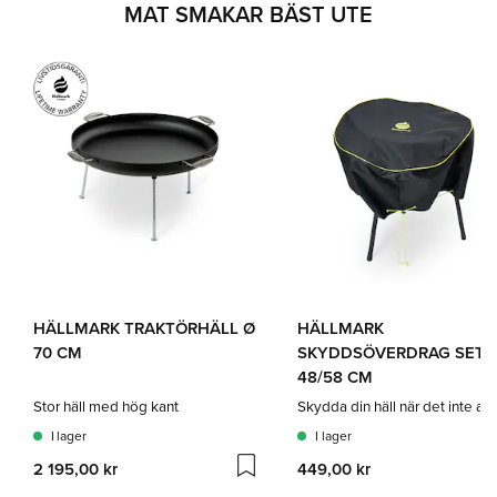
MAT SMAKAR BÄST UTE
HÄLLMARK TRAKTÖRHÄLL Ø
HÄLLMARK
70 CM
SKYDDSÖVERDRAG SET
48/58 CM
Stor häll med hög kant
I lager
I lager
2 195,00 kr
449,00 kr