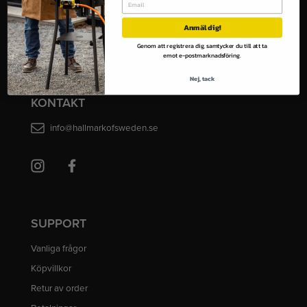
OM OSS
Anmäl dig!
Genom att registrera dig, samtycker du till att ta
Upplev Hällmark
emot e-postmarknadsföring.
Företagsinformation
Nej, tack
KONTAKT
info@hallmarkofsweden.se
SUPPORT
Vanliga frågor
Köpvillkor
Retur av order