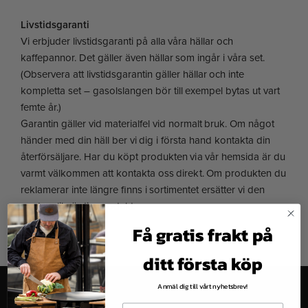
Livstidsgaranti
Vi erbjuder livstidsgaranti på alla våra hällar och
kaffepannor. Det gäller även hällar som ingår i våra set.
(Observera att livstidsgarantin gäller hällar och inte
kompletta set – gasolslangen bör till exempel bytas ut vart
femte år.)
Garantin gäller vid materialfel vid normalt bruk. Om något
händer med din häll ber vi dig i första hand kontakta din
återförsäljare. Har du köpt produkten via vår hemsida är du
varmt välkommen att kontakta oss direkt. Om produkten du
reklamerar inte längre finns i sortimentet ersätter vi den
med en likvärdig produkt.
Få gratis frakt på
ditt första köp
Anmäl dig till vårt nyhetsbrev!