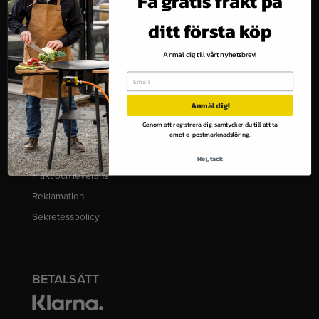
Få gratis frakt på
ditt första köp
Anmäl dig till vårt nyhetsbrev!
SUPPORT
Vanliga frågor
Anmäl dig!
Köpvillkor
Genom att registrera dig, samtycker du till att ta
Retur av order
emot e-postmarknadsföring.
Betalningar
Nej, tack
Frakt och leverans
Reklamation
Sekretesspolicy
BETALSÄTT