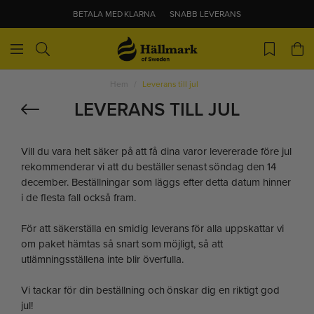
BETALA MED KLARNA
SNABB LEVERANS
Hem
Leverans till jul
LEVERANS TILL JUL
Vill du vara helt säker på att få dina varor levererade före jul
rekommenderar vi att du beställer senast söndag den 14
december. Beställningar som läggs efter detta datum hinner
i de flesta fall också fram.
För att säkerställa en smidig leverans för alla uppskattar vi
om paket hämtas så snart som möjligt, så att
utlämningsställena inte blir överfulla.
Vi tackar för din beställning och önskar dig en riktigt god
jul!