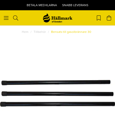
BETALA MED KLARNA
SNABB LEVERANS
Hem
Tillbehör
Bensats till gasolbrännare 30