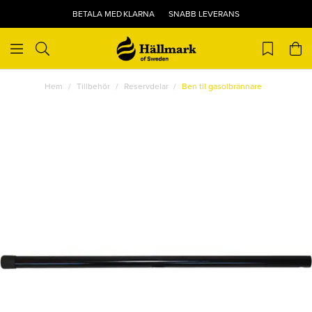
BETALA MED KLARNA
SNABB LEVERANS
Hem
Tillbehör
Reservdelar
Ben til gasolbrännare