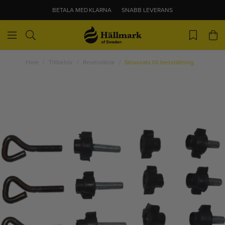
BETALA MED KLARNA
SNABB LEVERANS
Hem
Tillbehör
Reservdelar
Skruvsats till benställning