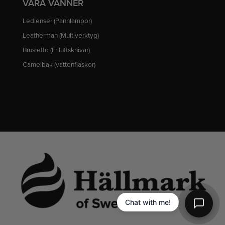
VÅRA VÄNNER
Ledlenser (Pannlampor)
Leatherman (Multiverktyg)
Brusletto (Friluftsknivar)
Camelbak (vattenflaskor)
Chat with me!