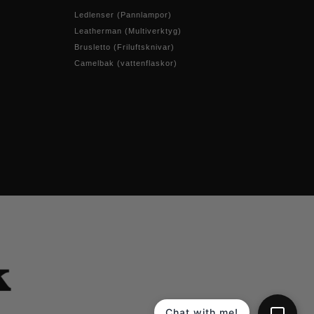
Ledlenser (Pannlampor)
Leatherman (Multiverktyg)
Brusletto (Friluftsknivar)
Camelbak (vattenflaskor)
Chat with me!