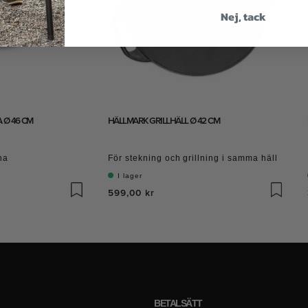
Nej, tack
 Ø 46 CM
HÄLLMARK GRILLHÄLL Ø 42 CM
na
För stekning och grillning i samma häll
I lager
599,00 kr
BETALSÄTT