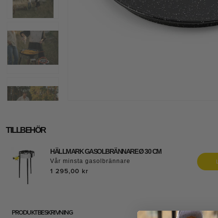
TILLBEHÖR
HÄLLMARK GASOLBRÄNNARE Ø 30 CM
Vår minsta gasolbrännare
1 295,00 kr
PRODUKTBESKRIVNING