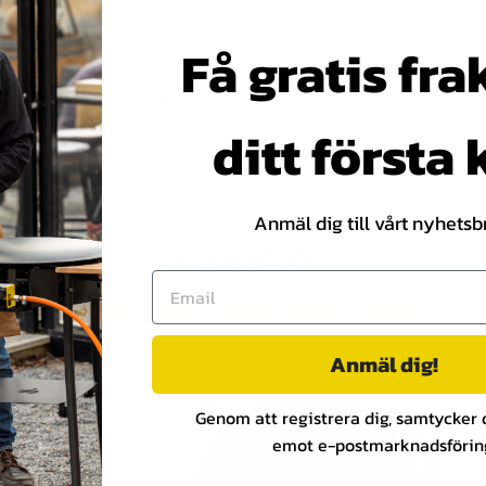
Få gratis fra
nna i emaljerat stål med två handtag. Självklart utmärkt för att laga ju
t är bara din fantasi som sätter gränserna för vad pannan kan användas 
 två funktioner. Den uppvikta kanten gör pannan lämplig även för gryt
ditt första
längre. Hällmark of Sweden är sprunget ur de svenska hällmarkerna, re
er 46 cm, kant 6 cm, vikt 2 kg.
Anmäl dig till vårt nyhetsb
FÅR VI FÖRESLÅ
VÅRA REKOMMENDATIONER
Anmäl dig!
Genom att registrera dig, samtycker du
emot e-postmarknadsförin