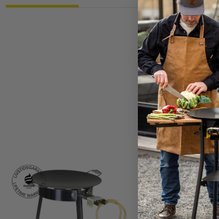
En klassisk paellapa
gasollåga i, men de
och varmhållning är
ska småputtra lite 
oförstörbara. Diamet