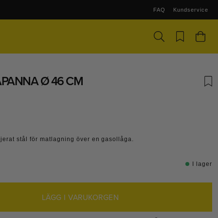
FAQ
Kundservice
PANNA Ø 46 CM
jerat stål för matlagning över en gasollåga.
I lager
LÄGG I VARUKORGEN