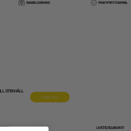
SNABB LEVERANS
FRAKTFRITT ÖVER 999,-
LL STEKHÄLL
LÄGG TILL
STORIK
LIVSTIDSGARANTI