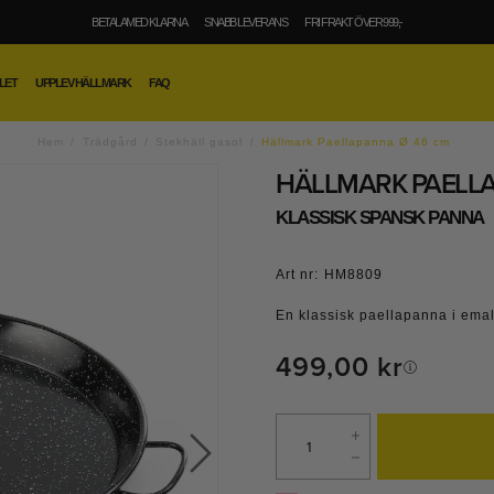
BETALA MED KLARNA
SNABB LEVERANS
FRI FRAKT ÖVER 999,-
LET
UPPLEV HÄLLMARK
FAQ
Hem
Trädgård
Stekhäll gasol
Hällmark Paellapanna Ø 46 cm
HÄLLMARK PAELLA
KLASSISK SPANSK PANNA
Art nr:
HM8809
En klassisk paellapanna i emal
499,00 kr