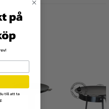
kt på
st paella över en
till. Serveringsfat
or och annat som
 köp
jäla och närmast
rev!
 till att ta
g.