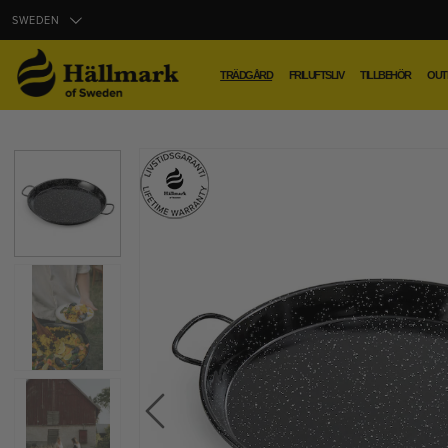
SWEDEN
TRÄDGÅRD
FRILUFTSLIV
TILLBEHÖR
OUT