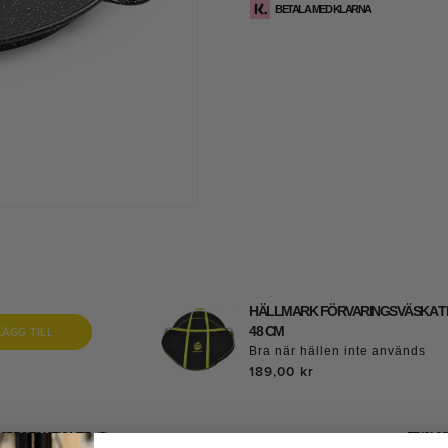
BETALA MED KLARNA
HÄLLMARK FÖRVARINGSVÄSKA TI
LÄGG TILL
48 CM
Bra när hällen inte används
189,00 kr
SPECIFIKATIONER
3
PRISHI