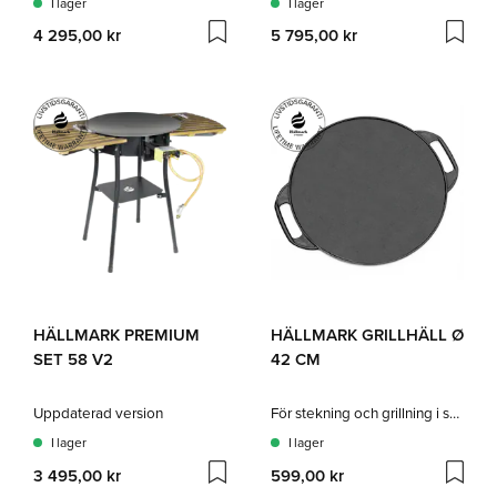
I lager
I lager
4 295,00 kr
5 795,00 kr
HÄLLMARK PREMIUM
HÄLLMARK GRILLHÄLL Ø
SET 58 V2
42 CM
Uppdaterad version
För stekning och grillning i samma häll
I lager
I lager
3 495,00 kr
599,00 kr