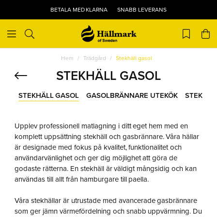
BETALA MED KLARNA
SNABB LEVERANS
Hem
Trädgård
Stekhäll gasol
STEKHÄLL GASOL
STEKHÄLL GASOL
GASOLBRÄNNARE UTEKÖK
STEKBOR
Upplev professionell matlagning i ditt eget hem med en
komplett uppsättning stekhäll och gasbrännare. Våra hällar
är designade med fokus på kvalitet, funktionalitet och
användarvänlighet och ger dig möjlighet att göra de
godaste rätterna. En stekhäll är väldigt mångsidig och kan
användas till allt från hamburgare till paella.
Våra stekhällar är utrustade med avancerade gasbrännare
som ger jämn värmefördelning och snabb uppvärmning. Du