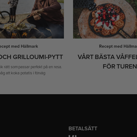
ecept med Hällmark
Recept med Hällma
OCH GRILLOUMI-PYTT
VÅRT BÄSTA VÅFFE
FÖR TURE
k rätt som passar perfekt på en resa.
åg att koka potatis i förväg
BETALSÄTT