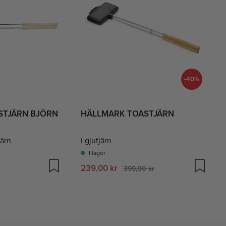
-40%
STJÄRN BJÖRN
HÄLLMARK TOASTJÄRN
järn
I gjutjärn
I lager
239,00 kr
399,00 kr