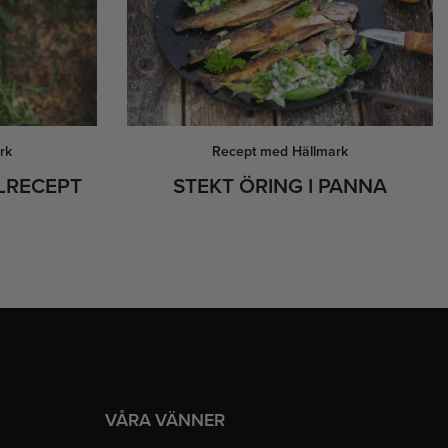
rk
Recept med Hällmark
LRECEPT
STEKT ÖRING I PANNA
N
VÅRA VÄNNER