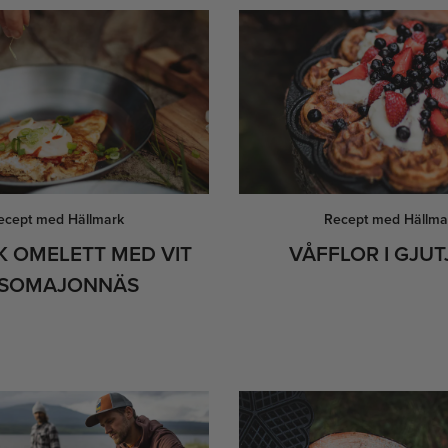
ecept med Hällmark
Recept med Hällma
K OMELETT MED VIT
VÅFFLOR I GJU
ISOMAJONNÄS