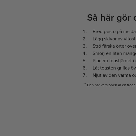
Så här gör 
Bred pesto på insid
Lägg skivor av vitos
Strö färska örter öve
Smörj en liten mängd 
Placera toastjärnet 
Låt toasten grillas ö
Njut av den varma o
``` Den här versionen är en troge