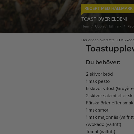
RECEPT MED HÄLLMARK
TOAST ÖVER ELDEN|
Hem
Upplev Hällmark
Rec
Her er den oversatte HTML-koden 
Toastupplev
Du behöver:
2 skivor bröd
1 msk pesto
6 skivor vitost (Gruyèr
2 skivor salami eller sk
Färska örter efter smak 
1 msk smör
1 msk majonnäs (valfritt
Avokado (valfritt)
Tomat (valfritt)