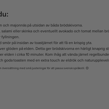
du:
an och majonnäs på utsidan av båda brödskivorna.
t, salami eller skinka och eventuellt avokado och tomat mellan br
r fyllningen.
smör på insidan av toastjärnet för att få en krispig yta.
över glöden på elden. Detta ger brödskivorna en härligt knaprig st
ver elden i cirka 10 minuter. Kom ihåg att vända järnet regelbunde
ch goda toasten med en extra touch av eldrök och naturupplevel
n översättning med små justeringar för att passa svensk språkstil. 😊