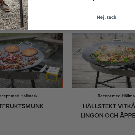
GARE PÅ STEKHÄLL
PULLED PORK
@LANDFORS
Nej, tack
ecept med Hällmark
Recept med Hällma
TFRUKTSMUNK
HÄLLSTEKT VITK
LINGON OCH ÄPP