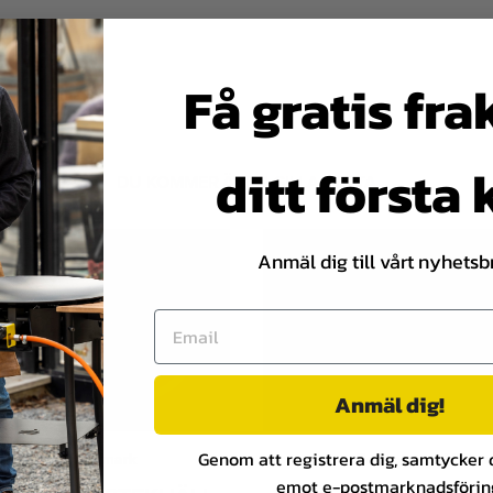
Få gratis fra
ditt första
DU KOMMER ÄVEN GILLA DETTA
Anmäl dig till vårt nyhetsb
Anmäl dig!
Genom att registrera dig, samtycker du
ecept med Hällmark
Recept med Hällma
emot e-postmarknadsförin