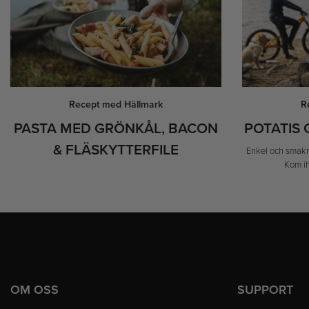
Recept med Hällmark
R
PASTA MED GRÖNKÅL, BACON
POTATIS 
& FLÄSKYTTERFILE
Enkel och smakri
Kom ih
OM OSS
SUPPORT