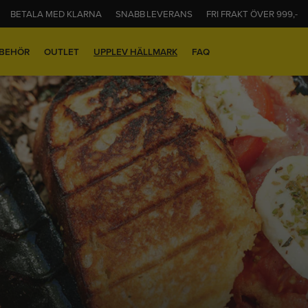
BETALA MED KLARNA
SNABB LEVERANS
FRI FRAKT ÖVER 999,-
LBEHÖR
OUTLET
UPPLEV HÄLLMARK
FAQ