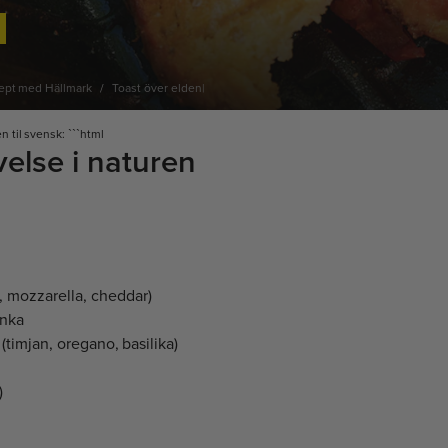
ept med Hällmark
Toast över elden|
til svensk: ```html
else i naturen
e, mozzarella, cheddar)
inka
(timjan, oregano, basilika)
)