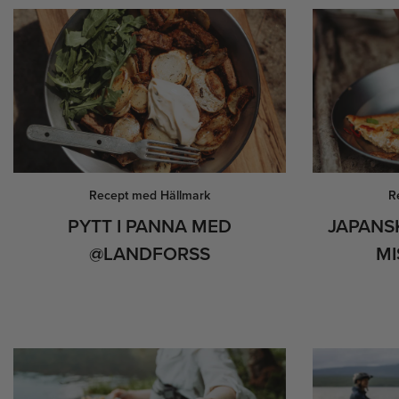
Recept med Hällmark
R
PYTT I PANNA MED
JAPANS
@LANDFORSS
M