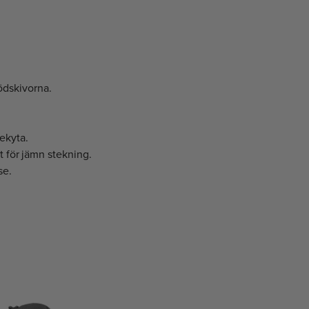
ödskivorna.
ekyta.
t för jämn stekning.
se.