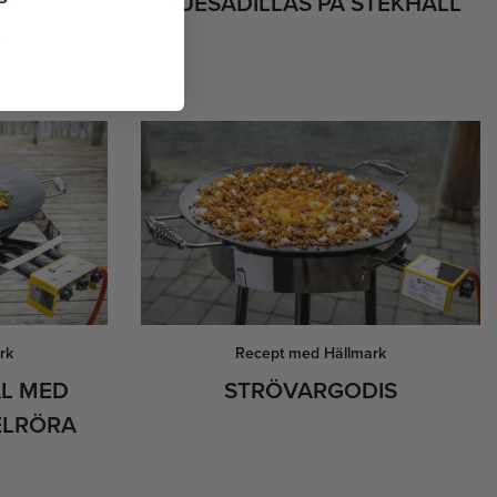
 MED
QUESADILLAS PÅ STEKHÄLL
S
rk
Recept med Hällmark
ÅL MED
STRÖVARGODIS
ELRÖRA