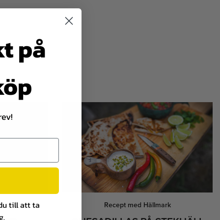
kt på
 köp
rev!
 till att ta
rk
Recept med Hällmark
g.